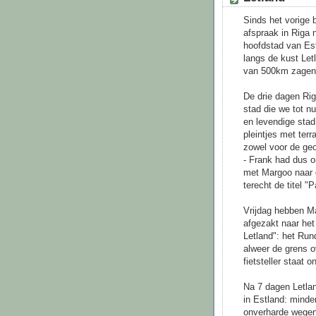
Sinds het vorige 
afspraak in Riga 
hoofdstad van Est
langs de kust Letl
van 500km zagen 
De drie dagen Rig
stad die we tot n
en levendige stad
pleintjes met terr
zowel voor de ge
- Frank had dus 
met Margoo naar d
terecht de titel "
Vrijdag hebben Ma
afgezakt naar het
Letland": het Run
alweer de grens o
fietsteller staat
Na 7 dagen Letlan
in Estland: mind
onverharde wegen 