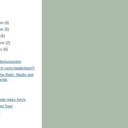
ber
(4)
ber
(5)
r
(6)
ber
(2)
us
(6)
 bonuspunten
in verscheidenheid?!
the Balts: Madis and
iends
de reeks foto's
et Spot
)