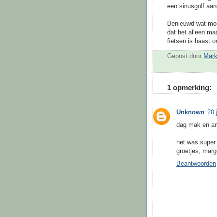
een sinusgolf aang
Benieuwd wat mor
dat het alleen ma
fietsen is haast o
Gepost door
Mar
1 opmerking:
Unknown
20 
dag mak en a
het was super in
groetjes, mar
Beantwoorden