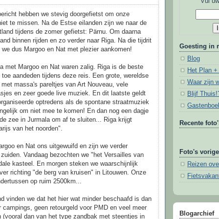
Vul uw
bericht hebben we stevig doorgefietst om onze
niet te missen. Na de Estse eilanden zijn we naar de
land tijdens de zomer gefietst: Pärnu. Om daarna
and binnen rijden en zo verder naar Riga. Na die tijdrit
Goesting in
we dus Margoo en Nat met plezier aankomen!
Blog
a met Margoo en Nat waren zalig. Riga is de beste
Het Plan +
u toe aandeden tijdens deze reis. Een grote, wereldse
Waar zijn 
 met massa's pareltjes van Art Nouveau, vele
asjes en zeer goede live muziek. En dit laatste geldt
Blijf Thuis!
organiseerde optredens als de spontane straatmuziek
Gastenboe
ongelijk om niet mee te komen! En dan nog een dagje
e zee in Jurmala om af te sluiten... Riga krijgt
Recente foto'
Parijs van het noorden".
rgoo en Nat ons uitgewuifd en zijn we verder
Foto's vorige
 zuiden. Vandaag bezochten we "het Versailles van
dale kasteel. En morgen steken we waarschijnlijk
Reizen ove
ver richting "de berg van kruisen" in Litouwen. Onze
Fietsvakan
 ondertussen op ruim 2500km...
d vinden we dat het hier wat minder beschaafd is dan
er campings, geen retourgeld voor PMD en veel meer
Blogarchief
(vooral dan van het type zandbak met steentjes in