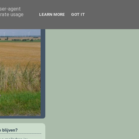
user-agent
erate usage
LEARN MORE
GOT IT
 blijven?