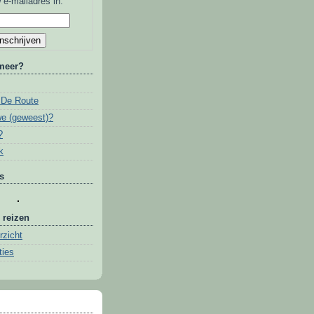
 e-mailadres in:
 meer?
 De Route
we (geweest)?
?
k
s
 reizen
rzicht
ties