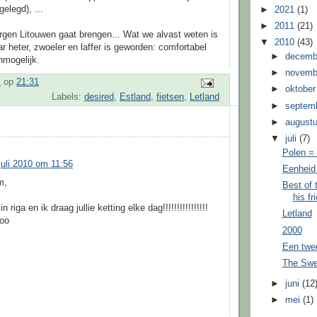
elegd), ...
►
2021
(1)
►
2011
(21)
gen Litouwen gaat brengen... Wat we alvast weten is
▼
2010
(43)
ar heter, zwoeler en laffer is geworden: comfortabel
►
decem
nmogelijk.
►
novem
k
op
21:31
►
oktobe
Labels:
desired
,
Estland
,
fietsen
,
Letland
►
septem
►
august
▼
juli
(7)
Polen =
juli 2010 om 11:56
Eenheid 
m,
Best of 
his fr
 riga en ik draag jullie ketting elke dag!!!!!!!!!!!!!!!!
Letland
goo
2000
Een twee
The Swe
►
juni
(12
►
mei
(1)